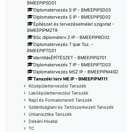
BMEEPIPSD01
Diplomatervezés S IP - BMEEPIPSD03
Diplomatervezés S IP - BMEEPIPSD02
Építészet és tervezéselmélet szigorlat -
BMEEPIPM2T9
BSc diplomaterv 2 IP - BMEEPIPBD02
Diplomatervezés T Ipar Tsz. -
BMEEPIPTD01
identitásÉPÍTÉSZET - BMEEPIPQ701
Diplomatervezés T IP - BMEEPIPTD03
Diplomatervezés MSZ IP - BMEEPIPM4SD
Tanszéki terv ME IP - BMEEPIPM111
Középülettervezési Tanszék
Lakóépülettervezési Tanszék
Rajzi és Formaismereti Tanszék
Szilárdságtani és Tartószerkezeti Tanszék
Urbanisztika Tanszék
Dékáni Hivatal
TC