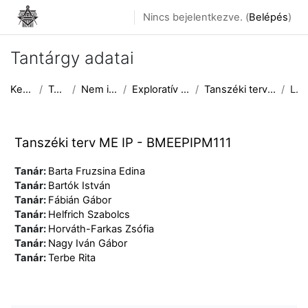
Tovább a fő tartalomhoz
Nincs bejelentkezve. (
Belépés
)
Tantárgy adatai
Kezdőoldal
Tantárgyak
Nem induló tárgyak
Exploratív Építészeti Tanszék
Tanszéki terv ME IP - BMEEPIPM111
Leírás
Tanszéki terv ME IP - BMEEPIPM111
Tanár:
Barta Fruzsina Edina
Tanár:
Bartók István
Tanár:
Fábián Gábor
Tanár:
Helfrich Szabolcs
Tanár:
Horváth-Farkas Zsófia
Tanár:
Nagy Iván Gábor
Tanár:
Terbe Rita