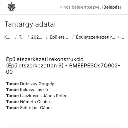
Tovább a fő tartalomhoz
Nincs bejelentkezve. (
Belépés
)
Tantárgy adatai
Kezdőoldal
Tantárgyak
2025/2026 II. félév
Épületszerkezettani Tanszék
Épületszerkezeti rekonstrukció (Épületszerkezettan...
Leírás
Épületszerkezeti rekonstrukció
(Épületszerkezettan 9) - BMEEPESOs7Q902-
00
Tanár:
Dobszay Gergely
Tanár:
Kakasy László
Tanár:
Laczkovics János Péter
Tanár:
Németh Csaba
Tanár:
Schreiber Gábor