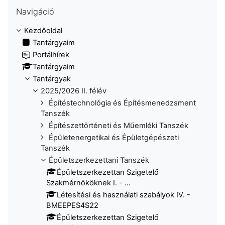
Navigáció kihagyása
Navigáció
Kezdőoldal
Tantárgyaim
Portálhírek
Tantárgyaim
Tantárgyak
2025/2026 II. félév
Építéstechnológia és Építésmenedzsment
Tanszék
Építészettörténeti és Műemléki Tanszék
Épületenergetikai és Épületgépészeti
Tanszék
Épületszerkezettani Tanszék
Épületszerkezettan Szigetelő
Szakmérnököknek I. - ...
Létesítési és használati szabályok IV. -
BMEEPES4S22
Épületszerkezettan Szigetelő