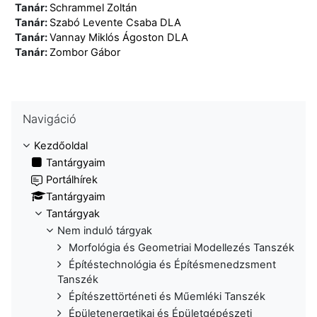
Tanár:
Schrammel Zoltán
Tanár:
Szabó Levente Csaba DLA
Tanár:
Vannay Miklós Ágoston DLA
Tanár:
Zombor Gábor
Navigáció kihagyása
Navigáció
Kezdőoldal
Tantárgyaim
Portálhírek
Tantárgyaim
Tantárgyak
Nem induló tárgyak
Morfológia és Geometriai Modellezés Tanszék
Építéstechnológia és Építésmenedzsment
Tanszék
Építészettörténeti és Műemléki Tanszék
Épületenergetikai és Épületgépészeti