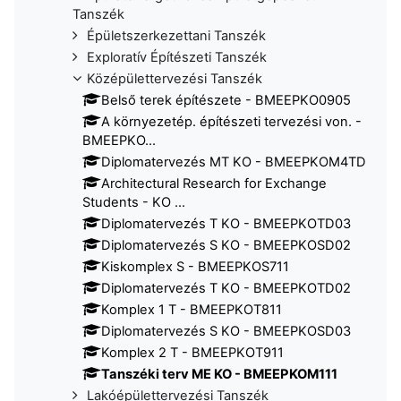
Tanszék
Épületszerkezettani Tanszék
Exploratív Építészeti Tanszék
Középülettervezési Tanszék
Belső terek építészete - BMEEPKO0905
A környezetép. építészeti tervezési von. -
BMEEPKO...
Diplomatervezés MT KO - BMEEPKOM4TD
Architectural Research for Exchange
Students - KO ...
Diplomatervezés T KO - BMEEPKOTD03
Diplomatervezés S KO - BMEEPKOSD02
Kiskomplex S - BMEEPKOS711
Diplomatervezés T KO - BMEEPKOTD02
Komplex 1 T - BMEEPKOT811
Diplomatervezés S KO - BMEEPKOSD03
Komplex 2 T - BMEEPKOT911
Tanszéki terv ME KO - BMEEPKOM111
Lakóépülettervezési Tanszék