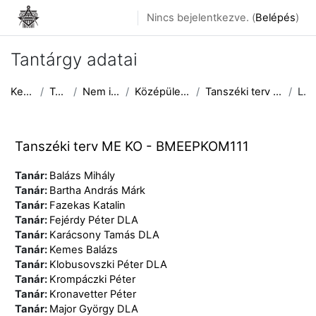
Tovább a fő tartalomhoz
Nincs bejelentkezve. (
Belépés
)
Tantárgy adatai
Kezdőoldal
Tantárgyak
Nem induló tárgyak
Középülettervezési Tanszék
Tanszéki terv ME KO - BMEEPKOM111
Leírás
Tanszéki terv ME KO - BMEEPKOM111
Tanár:
Balázs Mihály
Tanár:
Bartha András Márk
Tanár:
Fazekas Katalin
Tanár:
Fejérdy Péter DLA
Tanár:
Karácsony Tamás DLA
Tanár:
Kemes Balázs
Tanár:
Klobusovszki Péter DLA
Tanár:
Krompáczki Péter
Tanár:
Kronavetter Péter
Tanár:
Major György DLA