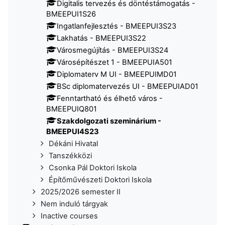
Digitalis tervezés és döntéstámogatás -
BMEEPUI1S26
Ingatlanfejlesztés - BMEEPUI3S23
Lakhatás - BMEEPUI3S22
Városmegújítás - BMEEPUI3S24
Városépítészet 1 - BMEEPUIA501
Diplomaterv M UI - BMEEPUIMD01
BSc diplomatervezés UI - BMEEPUIAD01
Fenntartható és élhető város -
BMEEPUIQ801
Szakdolgozati szeminárium -
BMEEPUI4S23
Dékáni Hivatal
Tanszékközi
Csonka Pál Doktori Iskola
Építőművészeti Doktori Iskola
2025/2026 semester II
Nem induló tárgyak
Inactive courses