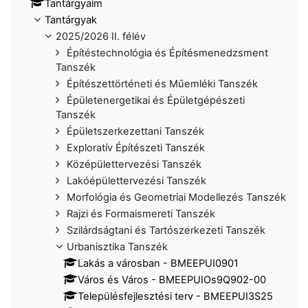
Tantárgyaim
Tantárgyak
2025/2026 II. félév
Építéstechnológia és Építésmenedzsment
Tanszék
Építészettörténeti és Műemléki Tanszék
Épületenergetikai és Épületgépészeti
Tanszék
Épületszerkezettani Tanszék
Exploratív Építészeti Tanszék
Középülettervezési Tanszék
Lakóépülettervezési Tanszék
Morfológia és Geometriai Modellezés Tanszék
Rajzi és Formaismereti Tanszék
Szilárdságtani és Tartószerkezeti Tanszék
Urbanisztika Tanszék
Lakás a városban - BMEEPUI0901
Város és Város - BMEEPUIOs9Q902-00
Településfejlesztési terv - BMEEPUI3S25