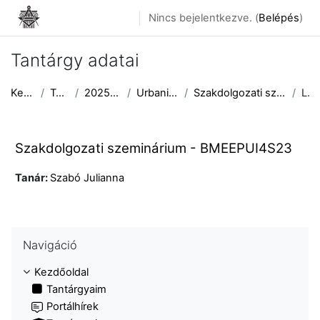
Tovább a fő tartalomhoz
Nincs bejelentkezve. (
Belépés
)
Tantárgy adatai
Kezdőoldal
Tantárgyak
2025/2026 II. félév
Urbanisztika Tanszék
Szakdolgozati szeminárium - BMEEPUI4S23
Leírás
Szakdolgozati szeminárium - BMEEPUI4S23
Tanár:
Szabó Julianna
Navigáció kihagyása
Navigáció
Kezdőoldal
Tantárgyaim
Portálhírek