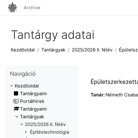
Tovább a fő tartalomhoz
Archive
Tantárgy adatai
Kezdőoldal
Tantárgyak
2025/2026 II. félév
Épületsz
Navigáció kihagyása
Navigáció
Épületszerkezet
Kezdőoldal
Tantárgyaim
Tanár:
Németh Csaba
Portálhírek
Tantárgyaim
Tantárgyak
2025/2026 II. félév
Építéstechnológia