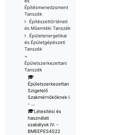
és
Építésmenedzsment
Tanszék
Építészettörténeti
és Műemléki Tanszék
Épületenergetikai
és Épületgépészeti
Tanszék
Épületszerkezettani
Tanszék
Épületszerkezettan
Szigetelő
Szakmérnököknek I.
- ...
Létesítési és
használati
szabályok IV. -
BMEEPES4S22