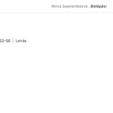
Nincs bejelentkezve. (
Belépés
)
S2-00​
Leírás