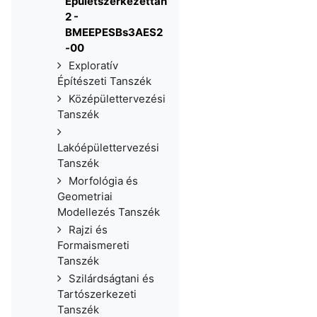
Épületszerkezettan
2 -
BMEEPESBs3AES2
-00​
Exploratív
Építészeti Tanszék
Középülettervezési
Tanszék
Lakóépülettervezési
Tanszék
Morfológia és
Geometriai
Modellezés Tanszék
Rajzi és
Formaismereti
Tanszék
Szilárdságtani és
Tartószerkezeti
Tanszék