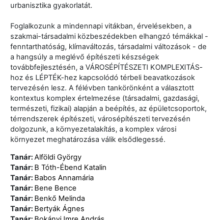
urbanisztika gyakorlatát.
Foglalkozunk a mindennapi vitákban, érvelésekben, a
szakmai-társadalmi közbeszédekben elhangzó témákkal -
fenntarthatóság, klímaváltozás, társadalmi változások - de
a hangsúly a meglévő építészeti készségek
továbbfejlesztésén, a VÁROSÉPÍTÉSZETI KOMPLEXITÁS-
hoz és LÉPTÉK-hez kapcsolódó térbeli beavatkozások
tervezésén lesz. A félévben tankörönként a választott
kontextus komplex értelmezése (társadalmi, gazdasági,
természeti, fizikai) alapján a beépítés, az épületcsoportok,
térrendszerek építészeti, városépítészeti tervezésén
dolgozunk, a környezetalakítás, a komplex városi
környezet meghatározása válik elsődlegessé.
Tanár:
Alföldi György
Tanár:
B Tóth-Ébend Katalin
Tanár:
Babos Annamária
Tanár:
Bene Bence
Tanár:
Benkő Melinda
Tanár:
Bertyák Ágnes
Tanár:
Bokányi Imre András