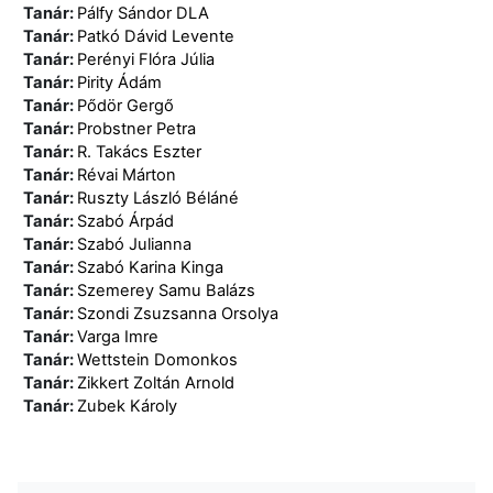
Tanár:
Pálfy Sándor DLA
Tanár:
Patkó Dávid Levente
Tanár:
Perényi Flóra Júlia
Tanár:
Pirity Ádám
Tanár:
Pődör Gergő
Tanár:
Probstner Petra
Tanár:
R. Takács Eszter
Tanár:
Révai Márton
Tanár:
Ruszty László Béláné
Tanár:
Szabó Árpád
Tanár:
Szabó Julianna
Tanár:
Szabó Karina Kinga
Tanár:
Szemerey Samu Balázs
Tanár:
Szondi Zsuzsanna Orsolya
Tanár:
Varga Imre
Tanár:
Wettstein Domonkos
Tanár:
Zikkert Zoltán Arnold
Tanár:
Zubek Károly
Navigáció kihagyása