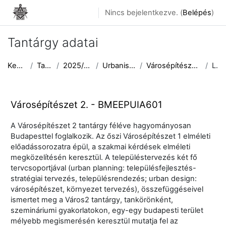
Tovább a fő tartalomhoz
Nincs bejelentkezve. (
Belépés
)
Tantárgy adatai
Kezdőoldal
Tantárgyak
2025/2026 II. félév
Urbanisztika Tanszék
Városépítészet 2. - BMEEPUIA601
Leírás
Városépítészet 2. - BMEEPUIA601
A Városépítészet 2 tantárgy féléve hagyományosan
Budapesttel foglalkozik. Az őszi Városépítészet 1 elméleti
előadássorozatra épül, a szakmai kérdések elméleti
megközelítésén keresztül. A településtervezés két fő
tervcsoportjával (urban planning: településfejlesztés-
stratégiai tervezés, településrendezés; urban design:
városépítészet, környezet tervezés), összefüggéseivel
ismertet meg a Város2 tantárgy, tankörönként,
szemináriumi gyakorlatokon, egy-egy budapesti terület
mélyebb megismerésén keresztül mutatja fel az