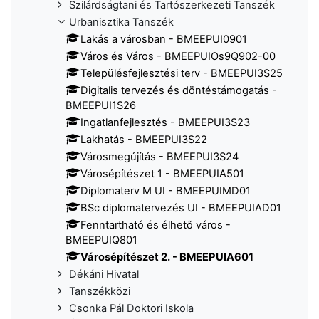
Szilárdságtani és Tartószerkezeti Tanszék
Urbanisztika Tanszék
Lakás a városban - BMEEPUI0901
Város és Város - BMEEPUIOs9Q902-00
Településfejlesztési terv - BMEEPUI3S25
Digitalis tervezés és döntéstámogatás -
BMEEPUI1S26
Ingatlanfejlesztés - BMEEPUI3S23
Lakhatás - BMEEPUI3S22
Városmegújítás - BMEEPUI3S24
Városépítészet 1 - BMEEPUIA501
Diplomaterv M UI - BMEEPUIMD01
BSc diplomatervezés UI - BMEEPUIAD01
Fenntartható és élhető város -
BMEEPUIQ801
Városépítészet 2. - BMEEPUIA601
Dékáni Hivatal
Tanszékközi
Csonka Pál Doktori Iskola