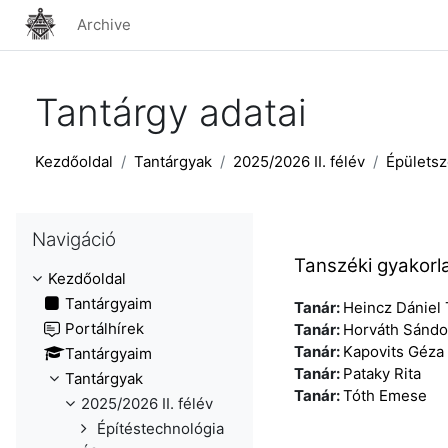
Tovább a fő tartalomhoz
Archive
Tantárgy adatai
Kezdőoldal
Tantárgyak
2025/2026 II. félév
Épületsz
Navigáció kihagyása
Navigáció
Tanszéki gyakor
Kezdőoldal
Tantárgyaim
Tanár:
Heincz Dániel
Portálhírek
Tanár:
Horváth Sándo
Tanár:
Kapovits Géza
Tantárgyaim
Tanár:
Pataky Rita
Tantárgyak
Tanár:
Tóth Emese
2025/2026 II. félév
Építéstechnológia