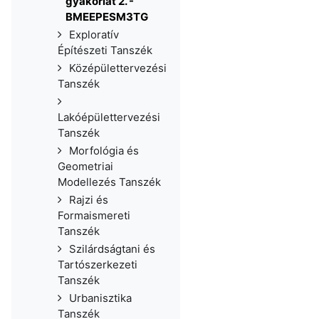
gyakorlat 2. -
BMEEPESM3TG
Exploratív
Építészeti Tanszék
Középülettervezési
Tanszék
Lakóépülettervezési
Tanszék
Morfológia és
Geometriai
Modellezés Tanszék
Rajzi és
Formaismereti
Tanszék
Szilárdságtani és
Tartószerkezeti
Tanszék
Urbanisztika
Tanszék