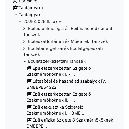
Portálhírek
Tantárgyaim
Tantárgyak
2025/2026 II. félév
Építéstechnológia és Építésmenedzsment
Tanszék
Építészettörténeti és Műemléki Tanszék
Épületenergetikai és Épületgépészeti
Tanszék
Épületszerkezettani Tanszék
Épületszerkezettan Szigetelő
Szakmérnököknek I. - ...
Létesítési és használati szabályok IV. -
BMEEPES4S22
Épületszerkezettan Szigetelő
Szakmérnököknek II. -...
Épületakusztika Szigetelő
Szakmérnököknek I. - BME...
Épületfizika Szigetelő Szakmérnököknek I. -
BMEEPE...