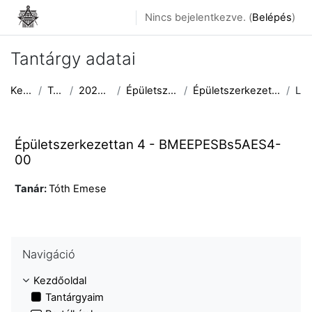
Tovább a fő tartalomhoz
Nincs bejelentkezve. (
Belépés
)
Tantárgy adatai
Kezdőoldal
Tantárgyak
2025/2026 II. félév
Épületszerkezettani Tanszék
Épületszerkezettan 4 - BMEEPESBs5AES4-00​
Leírás
Épületszerkezettan 4 - BMEEPESBs5AES4-
00​
Tanár:
Tóth Emese
Navigáció kihagyása
Navigáció
Kezdőoldal
Tantárgyaim