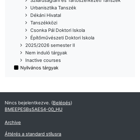
Szilárdságtani és Tartószerkezeti Tanszék
Urbanisztika Tanszék
Dékáni Hivatal
Tanszékközi
Csonka Pál Doktori Iskola
Építőművészeti Doktori Iskola
2025/2026 semester II
Nem induló tárgyak
Inactive courses
Nyilvános tárgyak
Nincs bejelentkezve. (
Belépés
)
BMEEPESBs5AES4-00​_HU
Archive
Áttérés a standard stílusra