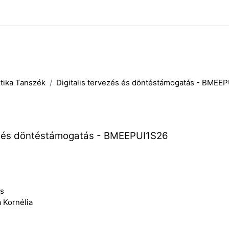
tika Tanszék
Digitalis tervezés és döntéstámogatás - BMEE
és és döntéstámogatás - BMEEPUI1S26
os
 Kornélia