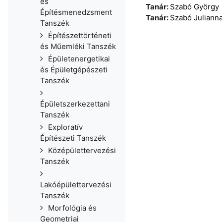
és
Tanár:
Szabó György
Építésmenedzsment
Tanár:
Szabó Juliann
Tanszék
Építészettörténeti
és Műemléki Tanszék
Épületenergetikai
és Épületgépészeti
Tanszék
Épületszerkezettani
Tanszék
Exploratív
Építészeti Tanszék
Középülettervezési
Tanszék
Lakóépülettervezési
Tanszék
Morfológia és
Geometriai