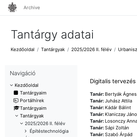
Tovább a fő tartalomhoz
Archive
Tantárgy adatai
Kezdőoldal
Tantárgyak
2025/2026 II. félév
Urbanisz
Navigáció kihagyása
Navigáció
Digitalis tervez
Kezdőoldal
Tantárgyaim
Tanár:
Bertyák Ágnes
Portálhírek
Tanár:
Juhász Attila
Tanár:
Kádár Bálint
Tantárgyaim
Tanár:
Klaniczay Ján
Tantárgyak
Tanár:
Losonczy Anna
2025/2026 II. félév
Tanár:
Sápi Zoltán
Építéstechnológia
Tanár:
Szabó Árpád