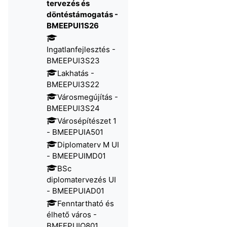
tervezés és
döntéstámogatás -
BMEEPUI1S26
Ingatlanfejlesztés -
BMEEPUI3S23
Lakhatás -
BMEEPUI3S22
Városmegújítás -
BMEEPUI3S24
Városépítészet 1
- BMEEPUIA501
Diplomaterv M UI
- BMEEPUIMD01
BSc
diplomatervezés UI
- BMEEPUIAD01
Fenntartható és
élhető város -
BMEEPUIQ801