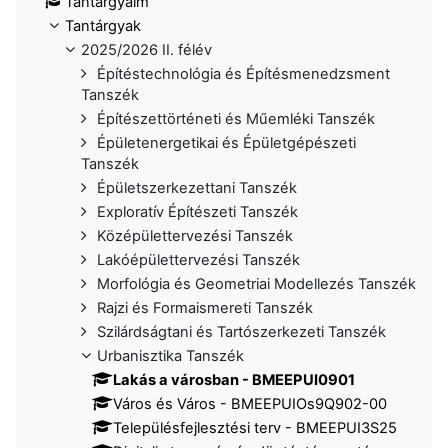
Tantárgyaim
Tantárgyak
2025/2026 II. félév
Építéstechnológia és Építésmenedzsment
Tanszék
Építészettörténeti és Műemléki Tanszék
Épületenergetikai és Épületgépészeti
Tanszék
Épületszerkezettani Tanszék
Exploratív Építészeti Tanszék
Középülettervezési Tanszék
Lakóépülettervezési Tanszék
Morfológia és Geometriai Modellezés Tanszék
Rajzi és Formaismereti Tanszék
Szilárdságtani és Tartószerkezeti Tanszék
Urbanisztika Tanszék
Lakás a városban - BMEEPUI0901
Város és Város - BMEEPUIOs9Q902-00
Településfejlesztési terv - BMEEPUI3S25