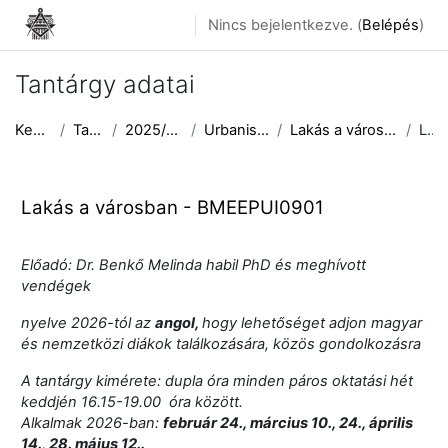
Tovább a fő tartalomhoz
Nincs bejelentkezve. (
Belépés
)
Tantárgy adatai
Kezdőoldal
Tantárgyak
2025/2026 II. félév
Urbanisztika Tanszék
Lakás a városban - BMEEPUI0901
Leírás
Lakás a városban - BMEEPUI0901
Előadó: Dr. Benkő Melinda habil PhD és meghívott
vendégek
nyelve 2026-tól az
angol,
hogy lehetőséget adjon magyar
és nemzetközi diákok találkozására, közös gondolkozásra
A tantárgy kimérete: dupla óra minden páros oktatási hét
keddjén 16.15-19.00 óra között.
Alkalmak 2026-ban:
február 24., március 10., 24., április
14., 28. május 12..