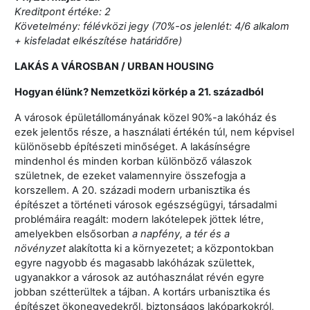
Kreditpont értéke: 2
Követelmény: félévközi jegy (70%-os jelenlét: 4/6 alkalom
+ kisfeladat elkészítése határidőre)
LAKÁS A VÁROSBAN / URBAN HOUSING
Hogyan élünk? Nemzetközi körkép a 21. századból
A városok épületállományának közel 90%-a lakóház és
ezek jelentős része, a használati értékén túl, nem képvisel
különösebb építészeti minőséget. A lakásínségre
mindenhol és minden korban különböző válaszok
születnek, de ezeket valamennyire összefogja a
korszellem. A 20. századi modern urbanisztika és
építészet a történeti városok egészségügyi, társadalmi
problémáira reagált: modern lakótelepek jöttek létre,
amelyekben elsősorban
a napfény, a tér és a
növényzet
alakította ki a környezetet; a központokban
egyre nagyobb és magasabb lakóházak születtek,
ugyanakkor a városok az autóhasználat révén egyre
jobban szétterültek a tájban. A kortárs urbanisztika és
építészet ökonegyedekről, biztonságos lakóparkokról,