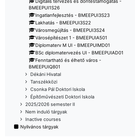
Digitalis tervezés és döntéstámogatás -
BMEEPUI1S26
Ingatlanfejlesztés - BMEEPUI3S23
Lakhatás - BMEEPUI3S22
Városmegújítás - BMEEPUI3S24
Városépítészet 1 - BMEEPUIA501
Diplomaterv M UI - BMEEPUIMD01
BSc diplomatervezés UI - BMEEPUIAD01
Fenntartható és élhető város -
BMEEPUIQ801
Dékáni Hivatal
Tanszékközi
Csonka Pál Doktori Iskola
Építőművészeti Doktori Iskola
2025/2026 semester II
Nem induló tárgyak
Inactive courses
Nyilvános tárgyak