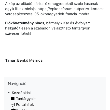
A kép az előadó párizsi ökonegyedekről szóló írásának
egyik illusztrációja: https://epiteszforum.hu/parizs-kortars-
varosepiteszete-05-okonegyedek-francia-modra
Előkövetelmény nincs
, bármelyik Kar és évfolyam
hallgatóit ezen a szabadon választható tantárgyon
szívesen látjuk!
Tanár:
Benkő Melinda
Navigáció kihagyása
Navigáció
Kezdőoldal
Tantárgyaim
Portálhírek