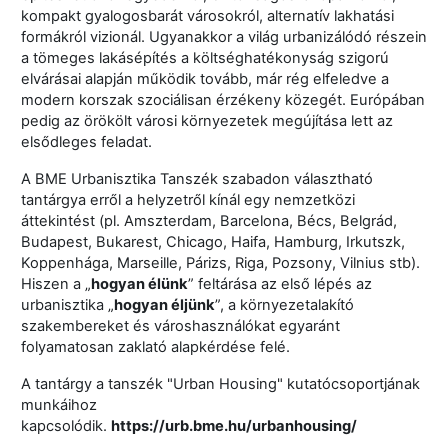
kompakt gyalogosbarát városokról, alternatív lakhatási
formákról vizionál. Ugyanakkor a világ urbanizálódó részein
a tömeges lakásépítés a költséghatékonyság szigorú
elvárásai alapján működik tovább, már rég elfeledve a
modern korszak szociálisan érzékeny közegét. Európában
pedig az örökölt városi környezetek megújítása lett az
elsődleges feladat.
A BME Urbanisztika Tanszék szabadon választható
tantárgya erről a helyzetről kínál egy nemzetközi
áttekintést (pl. Amszterdam, Barcelona, Bécs, Belgrád,
Budapest, Bukarest, Chicago, Haifa, Hamburg, Irkutszk,
Koppenhága, Marseille, Párizs, Riga, Pozsony, Vilnius stb).
Hiszen a „
hogyan élünk
” feltárása az első lépés az
urbanisztika „
hogyan éljünk
”, a környezetalakító
szakembereket és városhasználókat egyaránt
folyamatosan zaklató alapkérdése felé.
A tantárgy a tanszék "Urban Housing" kutatócsoportjának
munkáihoz
kapcsolódik.
https://urb.bme.hu/urbanhousing/