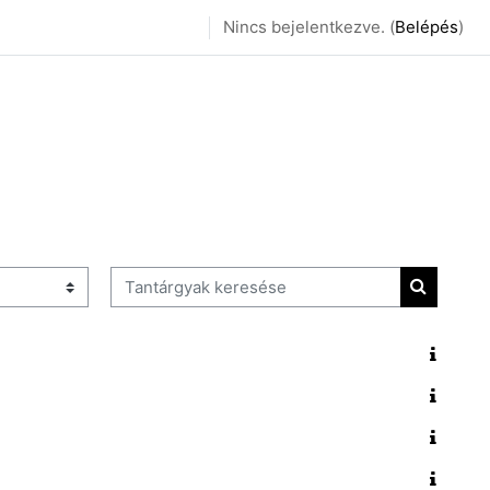
Nincs bejelentkezve. (
Belépés
)
Tantárgyak keresése
Tantárgy