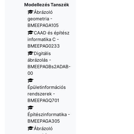
Modellezés Tanszék
Ábrázoló
geometria -
BMEEPAGA105
CAAD és építész
informatika C -
BMEEPAG0233
Digitális
ábrázolás -
BMEEPAGBs2ADAB-
00​
Épületinformációs
rendszerek -
BMEEPAGQ701
Építészinformatika -
BMEEPAGA305
Ábrázoló