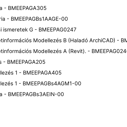
ika - BMEEPAGA305
ria - BMEEPAGBs1AAGE-00​
i ismeretek G - BMEEPAG0247
letinformációs Modellezés B (Haladó ArchiCAD) -
etinformációs Modellezés A (Revit). - BMEEPAG02
lás - BMEEPAGA205
llezés 1 - BMEEPAGA405
llezés 1 - BMEEPAGBs4AGM1-00​
ika - BMEEPAGBs3AEIN-00​