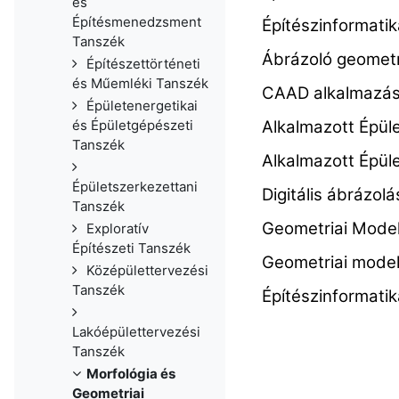
és
Építésmenedzsment
Építészinformat
Tanszék
Ábrázoló geomet
Építészettörténeti
és Műemléki Tanszék
CAAD alkalmazás
Épületenergetikai
Alkalmazott Épü
és Épületgépészeti
Tanszék
Alkalmazott Épül
Épületszerkezettani
Digitális ábrázo
Tanszék
Geometriai Mode
Exploratív
Építészeti Tanszék
Geometriai mode
Középülettervezési
Tanszék
Építészinformat
Lakóépülettervezési
Tanszék
Morfológia és
Geometriai