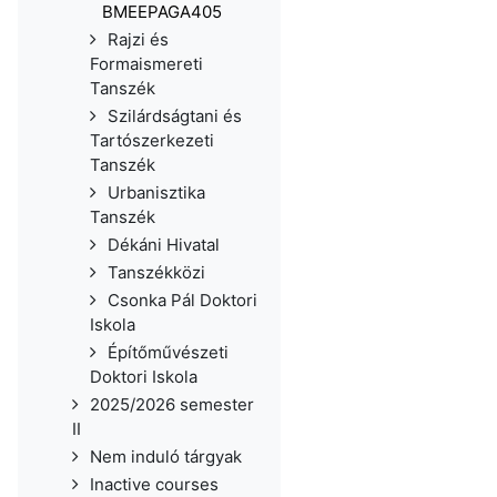
BMEEPAGA405
Rajzi és
Formaismereti
Tanszék
Szilárdságtani és
Tartószerkezeti
Tanszék
Urbanisztika
Tanszék
Dékáni Hivatal
Tanszékközi
Csonka Pál Doktori
Iskola
Építőművészeti
Doktori Iskola
2025/2026 semester
II
Nem induló tárgyak
Inactive courses