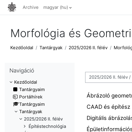
Tovább a fő tartalomhoz
Archive
magyar ‎(hu)‎
Morfológia és Geometri
Kezdőoldal
Tantárgyak
2025/2026 II. félév
Morfológ
Navigáció kihagyása
Navigáció
Tantárgykategóriák
Kezdőoldal
Tantárgyaim
Ábrázoló geomet
Portálhírek
Tantárgyaim
CAAD és építész
Tantárgyak
Digitális ábrázo
2025/2026 II. félév
Építéstechnológia
Épületinformáci