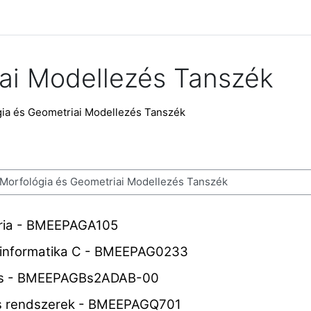
ai Modellezés Tanszék
ia és Geometriai Modellezés Tanszék
ria - BMEEPAGA105
 informatika C - BMEEPAG0233
lás - BMEEPAGBs2ADAB-00​
ós rendszerek - BMEEPAGQ701