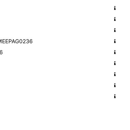
 BMEEPAG0236
46