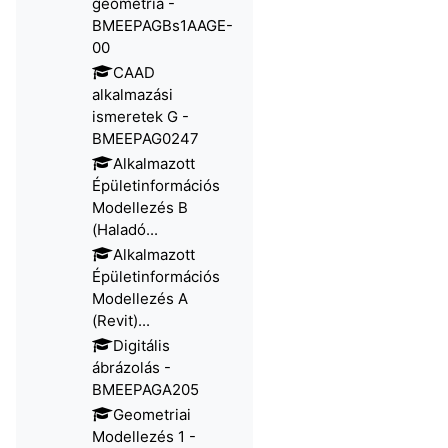
geometria -
BMEEPAGBs1AAGE-
00​
CAAD
alkalmazási
ismeretek G -
BMEEPAG0247
Alkalmazott
Épületinformációs
Modellezés B
(Haladó...
Alkalmazott
Épületinformációs
Modellezés A
(Revit)...
Digitális
ábrázolás -
BMEEPAGA205
Geometriai
Modellezés 1 -