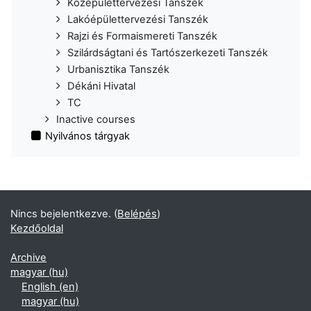
Középülettervezési Tanszék
Lakóépülettervezési Tanszék
Rajzi és Formaismereti Tanszék
Szilárdságtani és Tartószerkezeti Tanszék
Urbanisztika Tanszék
Dékáni Hivatal
TC
Inactive courses
Nyilvános tárgyak
Nincs bejelentkezve. (
Belépés
)
Kezdőoldal
Archive
magyar ‎(hu)‎
English ‎(en)‎
magyar ‎(hu)‎