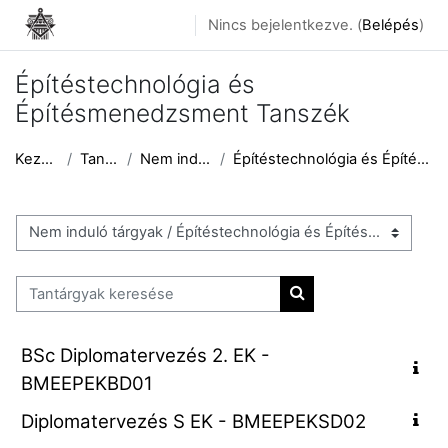
Tovább a fő tartalomhoz
Nincs bejelentkezve. (
Belépés
)
Építéstechnológia és
Építésmenedzsment Tanszék
Kezdőoldal
Tantárgyak
Nem induló tárgyak
Építéstechnológia és Építésmenedzsment Tanszék
Tantárgykategóriák
Tantárgyak keresése
Tantárgyak keresése
BSc Diplomatervezés 2. EK -
BMEEPEKBD01
Diplomatervezés S EK - BMEEPEKSD02