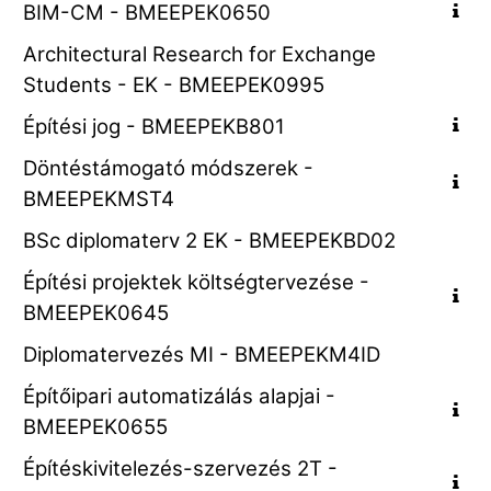
BIM-CM - BMEEPEK0650
Architectural Research for Exchange
Students - EK - BMEEPEK0995
Építési jog - BMEEPEKB801
Döntéstámogató módszerek -
BMEEPEKMST4
BSc diplomaterv 2 EK - BMEEPEKBD02
Építési projektek költségtervezése -
BMEEPEK0645
Diplomatervezés MI - BMEEPEKM4ID
Építőipari automatizálás alapjai -
BMEEPEK0655
Építéskivitelezés-szervezés 2T -