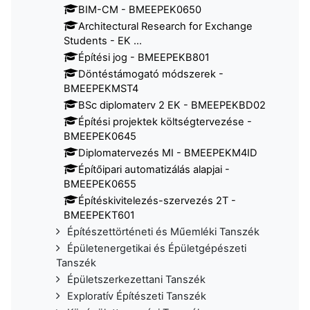
BIM-CM - BMEEPEK0650
Architectural Research for Exchange
Students - EK ...
Építési jog - BMEEPEKB801
Döntéstámogató módszerek -
BMEEPEKMST4
BSc diplomaterv 2 EK - BMEEPEKBD02
Építési projektek költségtervezése -
BMEEPEK0645
Diplomatervezés MI - BMEEPEKM4ID
Építőipari automatizálás alapjai -
BMEEPEK0655
Építéskivitelezés-szervezés 2T -
BMEEPEKT601
Építészettörténeti és Műemléki Tanszék
Épületenergetikai és Épületgépészeti
Tanszék
Épületszerkezettani Tanszék
Exploratív Építészeti Tanszék