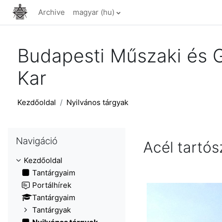
Tovább a fő tartalomhoz
Archive
magyar ‎(hu)‎
Budapesti Műszaki és 
Kar
Kezdőoldal
Nyilvános tárgyak
Navigáció kihagyása
Navigáció
Acél tartó
Kezdőoldal
Tantárgyaim
Portálhírek
Tantárgyaim
Tantárgyak