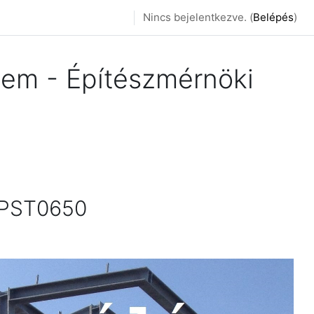
Nincs bejelentkezve. (
Belépés
)
em - Építészmérnöki
EEPST0650