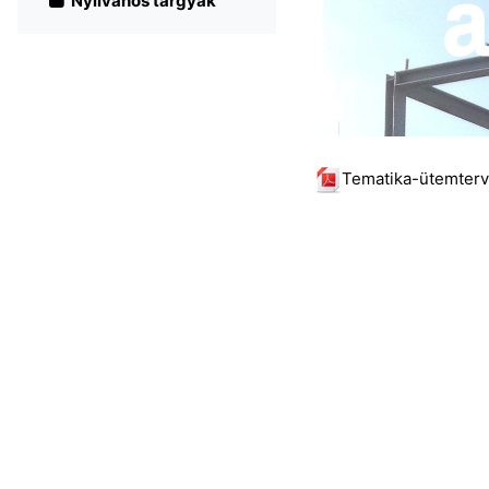
Nyilvános tárgyak
Tematika-ütemterv