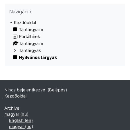
Navigáció kihagyása
Navigáció
Kezdőoldal
Tantárgyaim
Portálhírek
Tantárgyaim
Tantárgyak
Nyilvános tárgyak
Nincs bejelentkezve. (
Belépés
)
Kezdőoldal
Archive
magyar ‎(hu)‎
English ‎(en)‎
magyar ‎(hu)‎