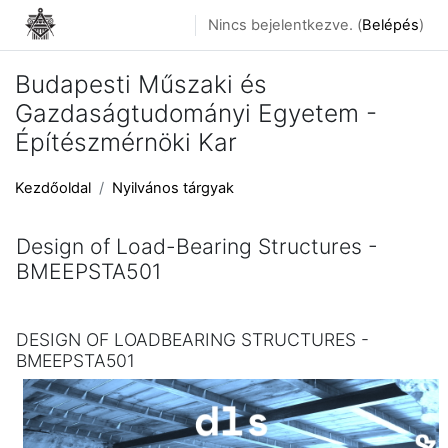
Tovább a fő tartalomhoz
Nincs bejelentkezve. (
Belépés
)
Budapesti Műszaki és
Gazdaságtudományi Egyetem -
Építészmérnöki Kar
Kezdőoldal
Nyilvános tárgyak
Design of Load-Bearing Structures -
BMEEPSTA501
DESIGN OF LOADBEARING STRUCTURES -
BMEEPSTA501