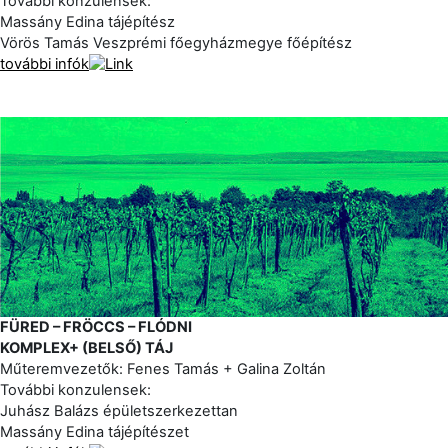
További konzulensek:
Massány Edina tájépítész
Vörös Tamás Veszprémi főegyházmegye főépítész
további infók
FÜRED – FRÖCCS – FLÓDNI
KOMPLEX+ (BELSŐ) TÁJ
Műteremvezetők: Fenes Tamás + Galina Zoltán
További konzulensek:
Juhász Balázs épületszerkezettan
Massány Edina tájépítészet