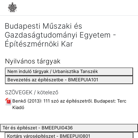
Tovább a fő tartalomhoz
Budapesti Műszaki és
Gazdaságtudományi Egyetem -
Építészmérnöki Kar
Nyilvános tárgyak
Nem induló tárgyak / Urbanisztika Tanszék
Bevezetés az építészetbe - BMEEPUIA101
SZÖVEGEK / kötelező
Benkő (2013): 111 szó az építészetről. Budapest: Terc
Kiadó
Tér és építészet - BMEEPUI0436
Kortárs városépítészet - BMEEPUI0801