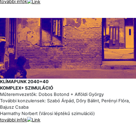
további infók
KLÍMAPUNK 2040+40
KOMPLEX+ SZIMULÁCIÓ
Műteremvezetők: Dobos Botond + Alföldi György
További konzulensek: Szabó Árpád, Dőry Bálint, Perényi Flóra,
Bajusz Csaba
Harmathy Norbert (Városi léptékű szimuláció)
további infók